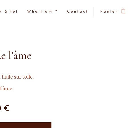
r à toi
Who I am ?
Contact
Panier
de l’âme
 huile sur toile.
d’âme.
0
€