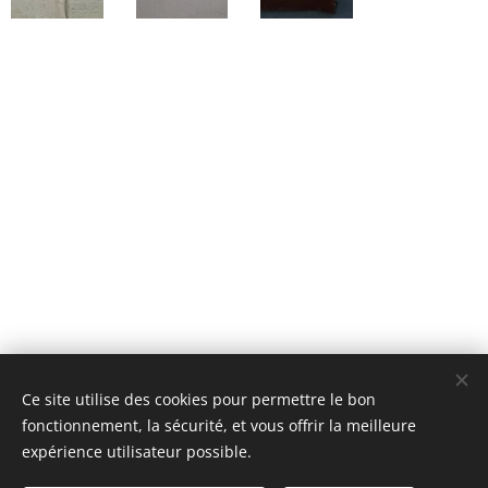
Ce site utilise des cookies pour permettre le bon
fonctionnement, la sécurité, et vous offrir la meilleure
expérience utilisateur possible.
© 2025 Tous droits réservés